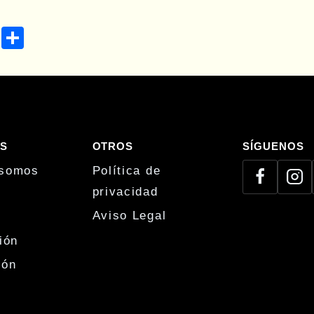
C
C
op
o
y
m
Li
pa
nk
rti
r
S
OTROS
SÍGUENOS
 somos
Política de
privacidad
Aviso Legal
ión
ión