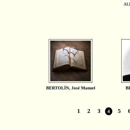
AL
BERTOLÍN, José Manuel
B
1
2
3
5
4