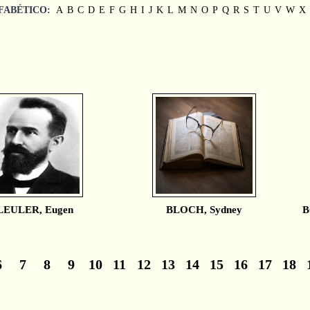
FABÉTICO:
A
B
C
D
E
F
G
H
I
J
K
L
M
N
O
P
Q
R
S
T
U
V
W
X
LEULER, Eugen
BLOCH, Sydney
B
6
7
8
9
10
11
12
13
14
15
16
17
18