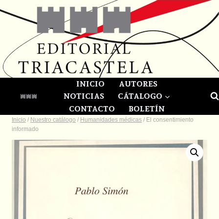
Saltar
al
contenido
INICIO
AUTORES
NOTICIAS
CÁTALOGO
CONTACTO
BOLETÍN
Inicio
/
Nuestro catálogo
/
Humanidades médicas
/
El consentimiento
informado