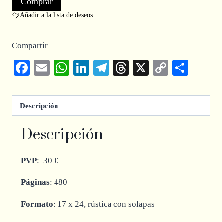
Comprar
Añadir a la lista de deseos
Compartir
Facebook
Email
WhatsApp
LinkedIn
Telegram
Threads
X
Copy
Comp
Link
Descripción
Descripción
PVP
: 30 €
Páginas
: 480
Formato
: 17 x 24, rústica con solapas