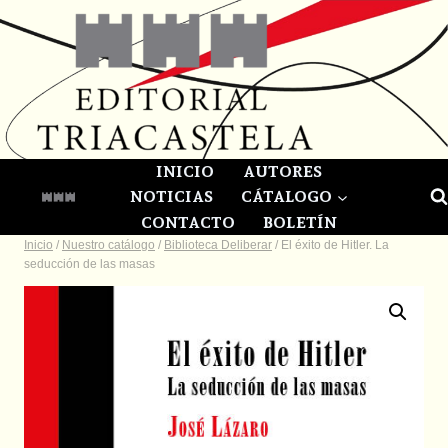
Saltar
al
contenido
INICIO
AUTORES
NOTICIAS
CÁTALOGO
CONTACTO
BOLETÍN
Inicio
/
Nuestro catálogo
/
Biblioteca Deliberar
/
El éxito de Hitler. La
seducción de las masas