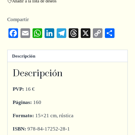
Añadir a la lista de deseos
Compartir
Facebook
Email
WhatsApp
LinkedIn
Telegram
Threads
X
Copy
Comp
Link
Descripción
Descripción
PVP:
16 €
Páginas:
160
Formato:
15×21 cm, rústica
ISBN:
978-84-17252-28-1