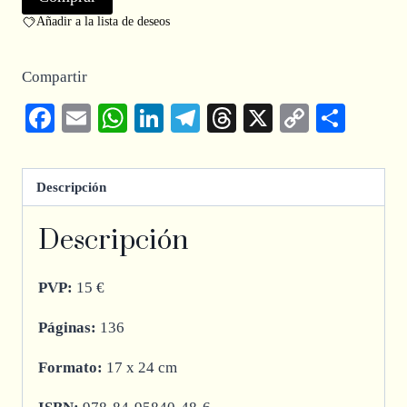
Añadir a la lista de deseos
Compartir
Facebook
Email
WhatsApp
LinkedIn
Telegram
Threads
X
Copy
Comp
Link
Descripción
Descripción
PVP:
15 €
Páginas:
136
Formato:
17 x 24 cm