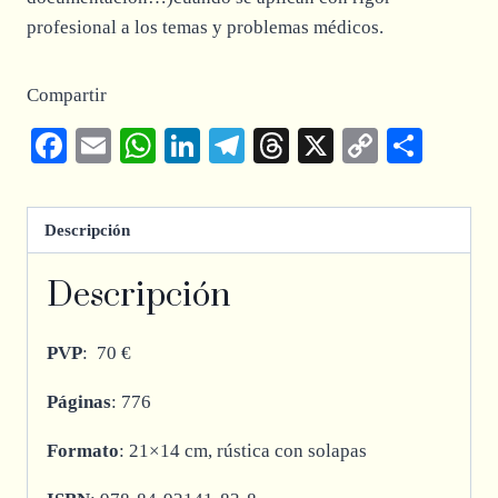
profesional a los temas y problemas médicos.
Compartir
Facebook
Email
WhatsApp
LinkedIn
Telegram
Threads
X
Copy
Comp
Link
Descripción
Descripción
PVP
: 70 €
Páginas
: 776
Formato
: 21×14 cm, rústica con solapas