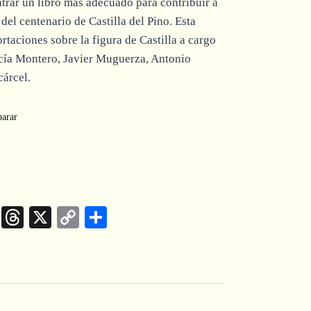
trar un libro más adecuado para contribuir a
el centenario de Castilla del Pino. Esta
rtaciones sobre la figura de Castilla a cargo
cía Montero, Javier Muguerza, Antonio
árcel.
arar
App
kedIn
Telegram
Threads
X
Copy
Compartir
Link