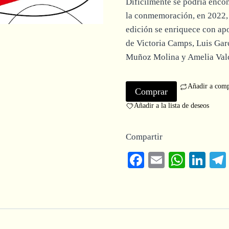
Difícilmente se podría encon
la conmemoración, en 2022, d
edición se enriquece con apo
de Victoria Camps, Luis Gar
Muñoz Molina y Amelia Valc
Añadir a comp
Comprar
Añadir a la lista de deseos
Compartir
Facebook
Email
Whats
Lin