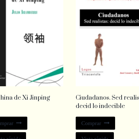
hina de Xi Jinping
Ciudadanos. Sed realis
decid lo indecible
mprar
Comprar
sta rápida
Vista rápida