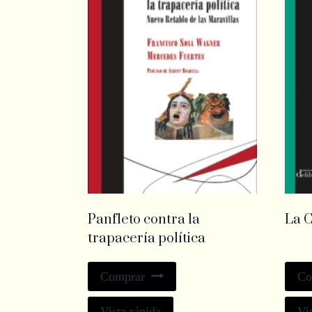
Panfleto contra la
La C
trapacería política
Comprar
Co
Vista rápida
Vi